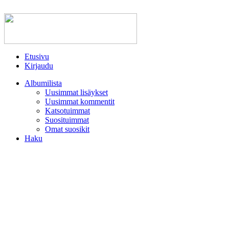
Etusivu
Kirjaudu
Albumilista
Uusimmat lisäykset
Uusimmat kommentit
Katsotuimmat
Suosituimmat
Omat suosikit
Haku