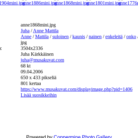
anne1868mini.jpg
Juha
/
Anne Mattila
Anne
/
Mattila
/
suloinen
/
kaunis
/
nainen
/
enkeleitä
/
onko
jpg
:
3504x2336
Juha Kärkkäinen
juha@musakuvat.com
68 kt
09.04.2006
650 x 433 pikseliä
801 kertaa
https://www.musakuvat.com/displayimage.php?pid=1406
Lisää suosikkeihin
Powered by
Coppermine Photo Gallery