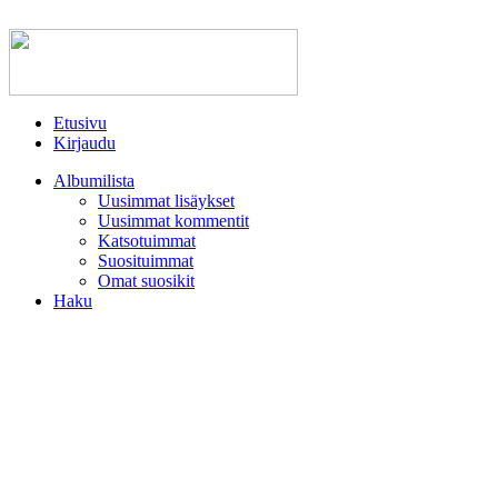
Etusivu
Kirjaudu
Albumilista
Uusimmat lisäykset
Uusimmat kommentit
Katsotuimmat
Suosituimmat
Omat suosikit
Haku