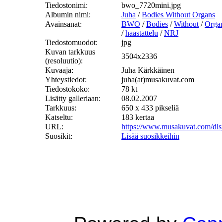
Tiedostonimi:
bwo_7720mini.jpg
Albumin nimi:
Juha
/
Bodies Without Organs
Avainsanat:
BWO
/
Bodies
/
Without
/
Orga
/
haastattelu
/
NRJ
Tiedostomuodot:
jpg
Kuvan tarkkuus
3504x2336
(resoluutio):
Kuvaaja:
Juha Kärkkäinen
Yhteystiedot:
juha(at)musakuvat.com
Tiedostokoko:
78 kt
Lisätty galleriaan:
08.02.2007
Tarkkuus:
650 x 433 pikseliä
Katseltu:
183 kertaa
URL:
https://www.musakuvat.com/di
Suosikit:
Lisää suosikkeihin