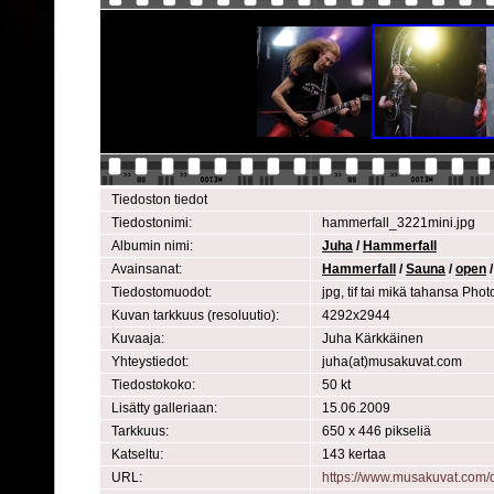
Tiedoston tiedot
Tiedostonimi:
hammerfall_3221mini.jpg
Albumin nimi:
Juha
/
Hammerfall
Avainsanat:
Hammerfall
/
Sauna
/
open
Tiedostomuodot:
jpg, tif tai mikä tahansa Ph
Kuvan tarkkuus (resoluutio):
4292x2944
Kuvaaja:
Juha Kärkkäinen
Yhteystiedot:
juha(at)musakuvat.com
Tiedostokoko:
50 kt
Lisätty galleriaan:
15.06.2009
Tarkkuus:
650 x 446 pikseliä
Katseltu:
143 kertaa
URL:
https://www.musakuvat.com