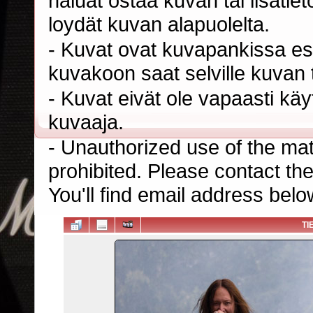
haluat ostaa kuvan tai lisäti
loydät kuvan alapuolelta.
- Kuvat ovat kuvapankissa esi
kuvakoon saat selville kuvan t
- Kuvat eivät ole vapaasti kä
kuvaaja.
- Unauthorized use of the mater
prohibited. Please contact th
You'll find email address belo
TI