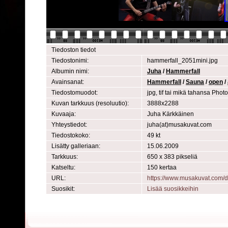
Tiedoston tiedot
Tiedostonimi:
hammerfall_2051mini.jpg
Albumin nimi:
Juha
/
Hammerfall
Avainsanat:
Hammerfall
/
Sauna
/
open
/
Tiedostomuodot:
jpg, tif tai mikä tahansa Pho
Kuvan tarkkuus (resoluutio):
3888x2288
Kuvaaja:
Juha Kärkkäinen
Yhteystiedot:
juha(at)musakuvat.com
Tiedostokoko:
49 kt
Lisätty galleriaan:
15.06.2009
Tarkkuus:
650 x 383 pikseliä
Katseltu:
150 kertaa
URL:
https://www.musakuvat.com/
Suosikit:
Lisää suosikkeihin