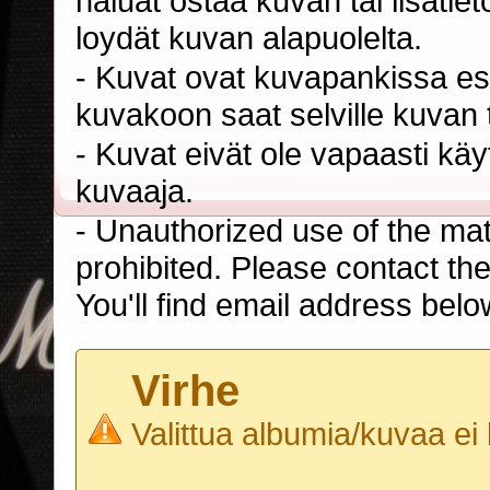
haluat ostaa kuvan tai lisäti
loydät kuvan alapuolelta.
- Kuvat ovat kuvapankissa esi
kuvakoon saat selville kuvan t
- Kuvat eivät ole vapaasti kä
kuvaaja.
- Unauthorized use of the mater
prohibited. Please contact th
You'll find email address belo
Virhe
Valittua albumia/kuvaa ei 