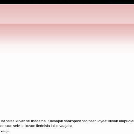
haluat ostaa kuvan tai lisätietoa. Kuvaajan sähkopostiosoitteen loydät kuvan alapuolel
n saat selville kuvan tiedoista tai kuvaajalta.
uvaaja.