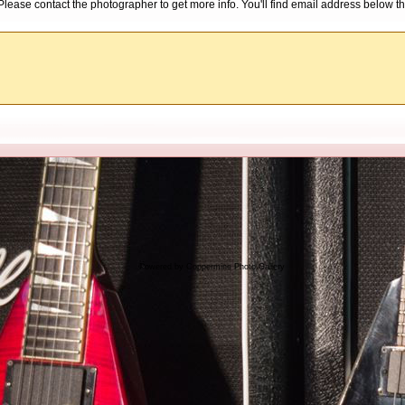
d. Please contact the photographer to get more info. You'll find email address below th
Powered by
Coppermine Photo Gallery