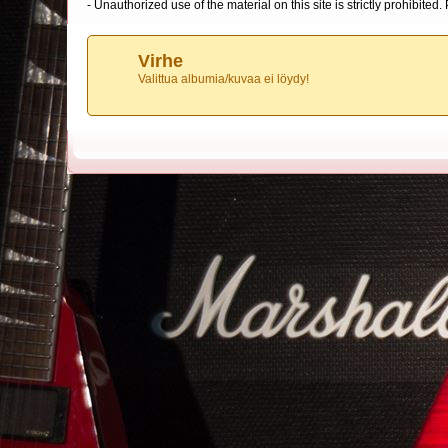
- Unauthorized use of the material on this site is strictly prohibite
Virhe
Valittua albumia/kuvaa ei löydy!