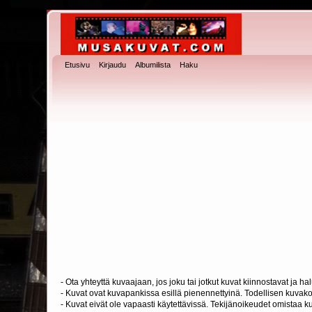
Etusivu
Kirjaudu
Albumilista
Haku
- Ota yhteyttä kuvaajaan, jos joku tai jotkut kuvat kiinnostavat ja 
- Kuvat ovat kuvapankissa esillä pienennettyinä. Todellisen kuvakoo
- Kuvat eivät ole vapaasti käytettävissä. Tekijänoikeudet omistaa k