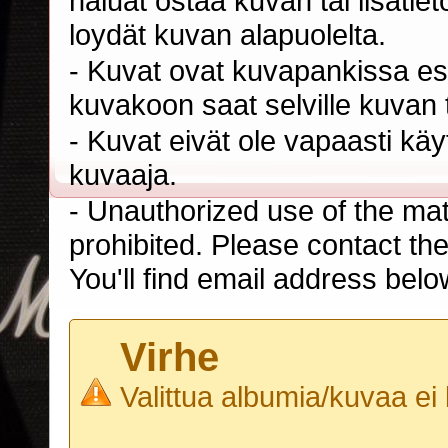
haluat ostaa kuvan tai lisäti
loydät kuvan alapuolelta.
- Kuvat ovat kuvapankissa esi
kuvakoon saat selville kuvan t
- Kuvat eivät ole vapaasti kä
kuvaaja.
- Unauthorized use of the mater
prohibited. Please contact th
You'll find email address belo
Virhe
Valittua albumia/kuvaa ei 