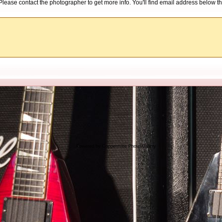
d. Please contact the photographer to get more info. You'll find email address below th
Powered by
Coppermine Photo Gallery