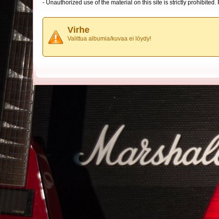
- Unauthorized use of the material on this site is strictly prohibite
Virhe
Valittua albumia/kuvaa ei löydy!