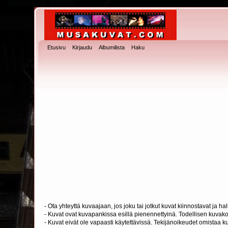
Etusivu
Kirjaudu
Albumilista
Haku
- Ota yhteyttä kuvaajaan, jos joku tai jotkut kuvat kiinnostavat ja 
- Kuvat ovat kuvapankissa esillä pienennettyinä. Todellisen kuvakoo
- Kuvat eivät ole vapaasti käytettävissä. Tekijänoikeudet omistaa k