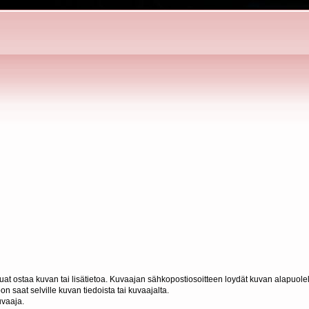
haluat ostaa kuvan tai lisätietoa. Kuvaajan sähkopostiosoitteen loydät kuvan alapuolel
n saat selville kuvan tiedoista tai kuvaajalta.
uvaaja.