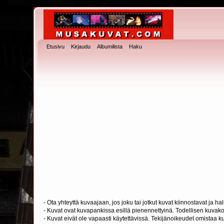
Etusivu
Kirjaudu
Albumilista
Haku
- Ota yhteyttä kuvaajaan, jos joku tai jotkut kuvat kiinnostavat ja 
- Kuvat ovat kuvapankissa esillä pienennettyinä. Todellisen kuvakoo
- Kuvat eivät ole vapaasti käytettävissä. Tekijänoikeudet omistaa k