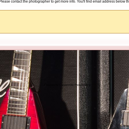
d. Please contact the photographer to get more info. You'll find email address below th
Powered by
Coppermine Photo Gallery