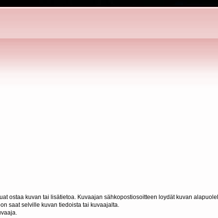
haluat ostaa kuvan tai lisätietoa. Kuvaajan sähkopostiosoitteen loydät kuvan alapuolel
n saat selville kuvan tiedoista tai kuvaajalta.
uvaaja.