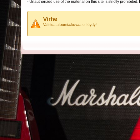
- Unauthorized use of the material on this site is strictly prohibite
Virhe
Valittua albumia/kuvaa ei löydy!