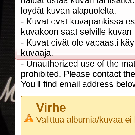
haluat ostaa kuvan tai lisäti
loydät kuvan alapuolelta.
- Kuvat ovat kuvapankissa esi
kuvakoon saat selville kuvan t
- Kuvat eivät ole vapaasti kä
kuvaaja.
- Unauthorized use of the mater
prohibited. Please contact th
You'll find email address belo
Virhe
Valittua albumia/kuvaa ei 