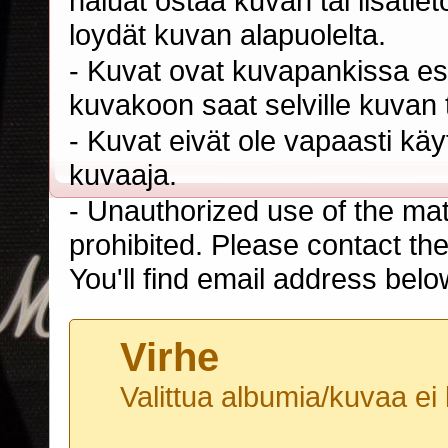
haluat ostaa kuvan tai lisäti
loydät kuvan alapuolelta.
- Kuvat ovat kuvapankissa esi
kuvakoon saat selville kuvan t
- Kuvat eivät ole vapaasti kä
kuvaaja.
- Unauthorized use of the mater
prohibited. Please contact th
You'll find email address belo
Virhe
Valittua albumia/kuvaa ei 