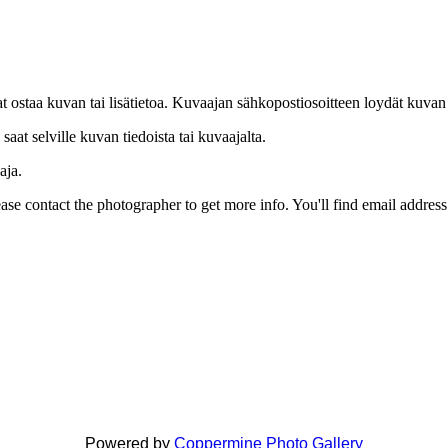
uat ostaa kuvan tai lisätietoa. Kuvaajan sähkopostiosoitteen loydät kuvan
at selville kuvan tiedoista tai kuvaajalta.
aja.
Please contact the photographer to get more info. You'll find email addres
Powered by
Coppermine Photo Gallery