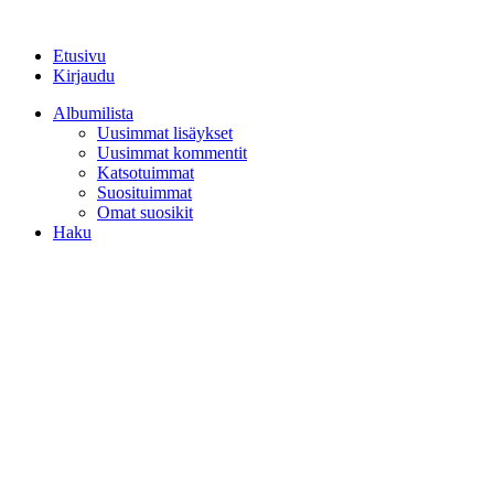
Etusivu
Kirjaudu
Albumilista
Uusimmat lisäykset
Uusimmat kommentit
Katsotuimmat
Suosituimmat
Omat suosikit
Haku