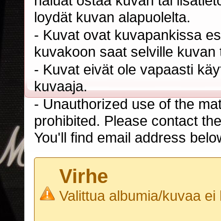
haluat ostaa kuvan tai lisäti
loydät kuvan alapuolelta.
- Kuvat ovat kuvapankissa esi
kuvakoon saat selville kuvan t
- Kuvat eivät ole vapaasti kä
kuvaaja.
- Unauthorized use of the mater
prohibited. Please contact th
You'll find email address belo
Virhe
Valittua albumia/kuvaa ei 