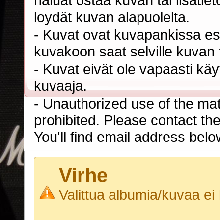
haluat ostaa kuvan tai lisäti
loydät kuvan alapuolelta.
- Kuvat ovat kuvapankissa esi
kuvakoon saat selville kuvan t
- Kuvat eivät ole vapaasti kä
kuvaaja.
- Unauthorized use of the mater
prohibited. Please contact th
You'll find email address belo
Virhe
Valittua albumia/kuvaa ei 