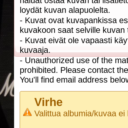
haluat ostaa kuvan tai lisäti
loydät kuvan alapuolelta.
- Kuvat ovat kuvapankissa esi
kuvakoon saat selville kuvan t
- Kuvat eivät ole vapaasti kä
kuvaaja.
- Unauthorized use of the mater
prohibited. Please contact th
You'll find email address belo
Virhe
Valittua albumia/kuvaa ei 