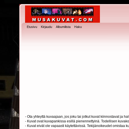
Etusivu
Kirjaudu
Albumilista
Haku
- Ota yhteyttä kuvaajaan, jos joku tai jotkut kuvat kiinnostavat ja 
- Kuvat ovat kuvapankissa esillä pienennettyinä. Todellisen kuvakoo
- Kuvat eivät ole vapaasti käytettävissä. Tekijänoikeudet omistaa k