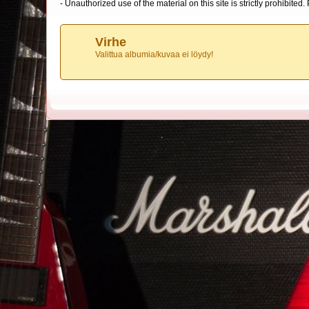
- Unauthorized use of the material on this site is strictly prohibite
Virhe
Valittua albumia/kuvaa ei löydy!