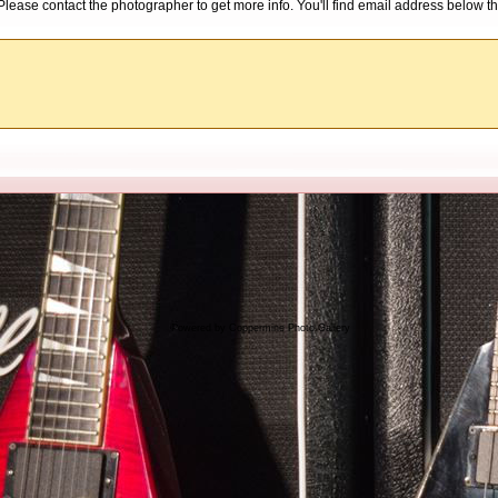
d. Please contact the photographer to get more info. You'll find email address below th
Powered by
Coppermine Photo Gallery