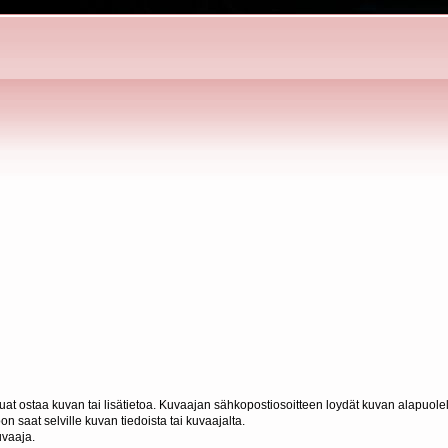
haluat ostaa kuvan tai lisätietoa. Kuvaajan sähkopostiosoitteen loydät kuvan alapuolel
n saat selville kuvan tiedoista tai kuvaajalta.
uvaaja.