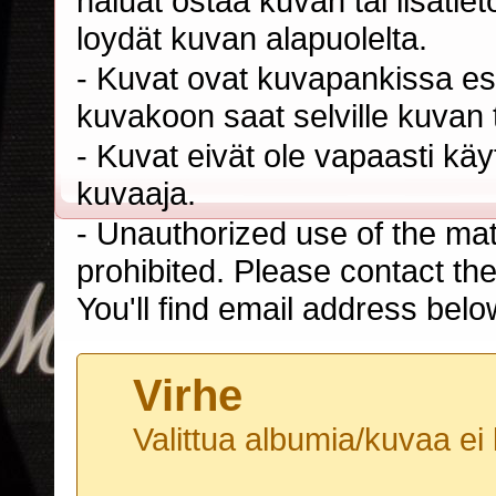
haluat ostaa kuvan tai lisäti
loydät kuvan alapuolelta.
- Kuvat ovat kuvapankissa esi
kuvakoon saat selville kuvan t
- Kuvat eivät ole vapaasti kä
kuvaaja.
- Unauthorized use of the mater
prohibited. Please contact th
You'll find email address belo
Virhe
Valittua albumia/kuvaa ei 