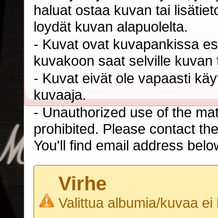
haluat ostaa kuvan tai lisäti
loydät kuvan alapuolelta.
- Kuvat ovat kuvapankissa esi
kuvakoon saat selville kuvan t
- Kuvat eivät ole vapaasti kä
kuvaaja.
- Unauthorized use of the mater
prohibited. Please contact th
You'll find email address belo
Virhe
Valittua albumia/kuvaa ei 