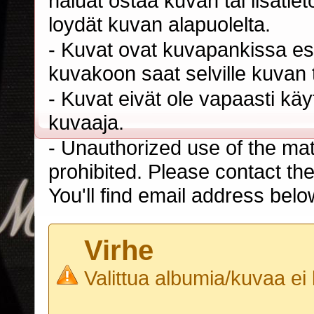
haluat ostaa kuvan tai lisäti
loydät kuvan alapuolelta.
- Kuvat ovat kuvapankissa esi
kuvakoon saat selville kuvan t
- Kuvat eivät ole vapaasti kä
kuvaaja.
- Unauthorized use of the mater
prohibited. Please contact th
You'll find email address belo
Virhe
Valittua albumia/kuvaa ei 