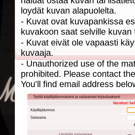
haluat ostaa kuvan tai lisäti
loydät kuvan alapuolelta.
- Kuvat ovat kuvapankissa esi
kuvakoon saat selville kuvan t
- Kuvat eivät ole vapaasti kä
kuvaaja.
- Unauthorized use of the mater
prohibited. Please contact th
You'll find email address belo
Syötä käyttäjätunnuksesi ja salasanasi kirjautuaksesi
Varoitus! Se
Käyttäjätunnus
Salasana
Unohdin salasanani