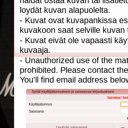
haluat ostaa kuvan tai lisäti
loydät kuvan alapuolelta.
- Kuvat ovat kuvapankissa esi
kuvakoon saat selville kuvan t
- Kuvat eivät ole vapaasti kä
kuvaaja.
- Unauthorized use of the mater
prohibited. Please contact th
You'll find email address belo
Syötä käyttäjätunnuksesi ja salasanasi kirjautuaksesi
Varoitus! Se
Käyttäjätunnus
Salasana
Unohdin salasanani