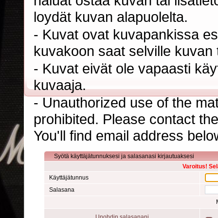
haluat ostaa kuvan tai lisäti
loydät kuvan alapuolelta.
- Kuvat ovat kuvapankissa esi
kuvakoon saat selville kuvan t
- Kuvat eivät ole vapaasti kä
kuvaaja.
- Unauthorized use of the mater
prohibited. Please contact th
You'll find email address belo
Syötä käyttäjätunnuksesi ja salasanasi kirjautuaksesi
Varoitus! Se
Käyttäjätunnus
Salasana
Unohdin salasanani