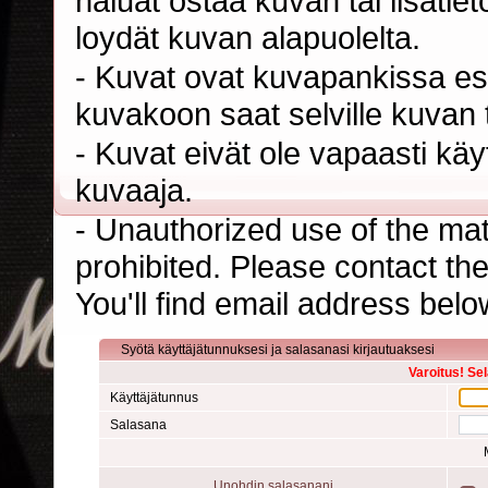
haluat ostaa kuvan tai lisäti
loydät kuvan alapuolelta.
- Kuvat ovat kuvapankissa esi
kuvakoon saat selville kuvan t
- Kuvat eivät ole vapaasti kä
kuvaaja.
- Unauthorized use of the mater
prohibited. Please contact th
You'll find email address belo
Syötä käyttäjätunnuksesi ja salasanasi kirjautuaksesi
Varoitus! Se
Käyttäjätunnus
Salasana
Unohdin salasanani