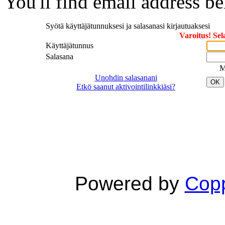
You'll find email address be
Syötä käyttäjätunnuksesi ja salasanasi kirjautuaksesi
Varoitus! Sel
Käyttäjätunnus
Salasana
M
Unohdin salasanani
OK
Etkö saanut aktivointilinkkiäsi?
Powered by
Copp