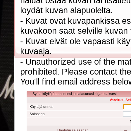
haluat ostaa kuvan tai lisäti
loydät kuvan alapuolelta.
- Kuvat ovat kuvapankissa esi
kuvakoon saat selville kuvan t
- Kuvat eivät ole vapaasti kä
kuvaaja.
- Unauthorized use of the mater
prohibited. Please contact th
You'll find email address belo
Syötä käyttäjätunnuksesi ja salasanasi kirjautuaksesi
Varoitus! Se
Käyttäjätunnus
Salasana
Unohdin salasanani