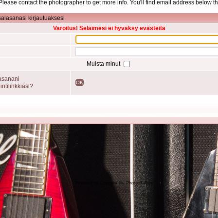
d. Please contact the photographer to get more info. You'll find email address below th
salasanasi kirjautuaksesi
Varoitus! Selaimesi ei hyväksy evästeitä
Muista minut
asanani
OK
intilinkkiäsi?
Powered by
Coppermine Photo Gallery