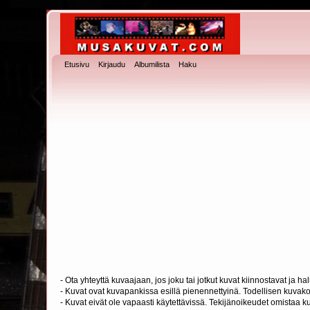
Etusivu
Kirjaudu
Albumilista
Haku
- Ota yhteyttä kuvaajaan, jos joku tai jotkut kuvat kiinnostavat ja 
- Kuvat ovat kuvapankissa esillä pienennettyinä. Todellisen kuvakoo
- Kuvat eivät ole vapaasti käytettävissä. Tekijänoikeudet omistaa k