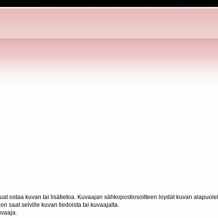
haluat ostaa kuvan tai lisätietoa. Kuvaajan sähkopostiosoitteen loydät kuvan alapuolel
n saat selville kuvan tiedoista tai kuvaajalta.
uvaaja.