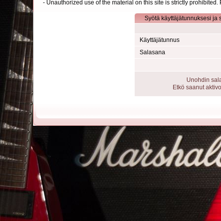
- Unauthorized use of the material on this site is strictly prohibite
Syötä käyttäjätunnuksesi ja 
Käyttäjätunnus
Salasana
Unohdin sal
Etkö saanut aktivo