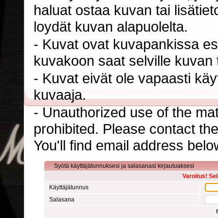
haluat ostaa kuvan tai lisäti
loydät kuvan alapuolelta.
- Kuvat ovat kuvapankissa esi
kuvakoon saat selville kuvan t
- Kuvat eivät ole vapaasti kä
kuvaaja.
- Unauthorized use of the mater
prohibited. Please contact th
You'll find email address belo
Syötä käyttäjätunnuksesi ja salasanasi kirjautuaksesi
Varoitus! Se
Käyttäjätunnus
Salasana