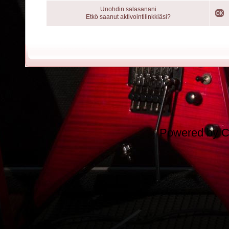
Unohdin salasanani
OK
Etkö saanut aktivointilinkkiäsi?
Powered by
C