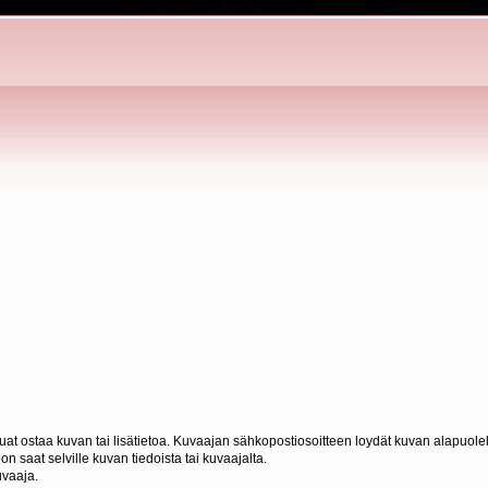
haluat ostaa kuvan tai lisätietoa. Kuvaajan sähkopostiosoitteen loydät kuvan alapuolel
n saat selville kuvan tiedoista tai kuvaajalta.
uvaaja.