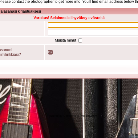
d. Please contact the photographer to get more info. You'll find email address below th
salasanasi kirjautuaksesi
Varoitus! Selaimesi ei hyväksy evästeitä
Muista minut
asanani
OK
intilinkkiäsi?
Powered by
Coppermine Photo Gallery