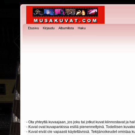
Etusivu
Kirjaudu
Albumilista
Haku
- Ota yhteyttä kuvaajaan, jos joku tai jotkut kuvat kiinnostavat ja 
- Kuvat ovat kuvapankissa esillä pienennettyinä. Todellisen kuvakoo
- Kuvat eivät ole vapaasti käytettävissä. Tekijänoikeudet omistaa k