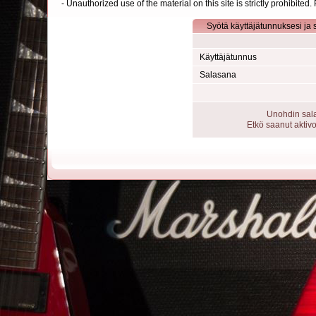
- Unauthorized use of the material on this site is strictly prohibite
Syötä käyttäjätunnuksesi ja 
Käyttäjätunnus
Salasana
Unohdin sal
Etkö saanut aktivo