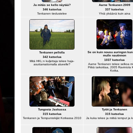
Ja mitäs se kello näytää?
Aarne Tenkanen 2009
346 katselua
337 katselua
Tenkanen tiedustelee
Yhtä ylväänä kuin aina
Se on kuin nousu auringon kun
Tenkanen pellolla
mulle nautinnon
342 katselua
1037 katselua
Mitä HKL:n kuljettaja tekee haja-
Aarne Tenkanen tekee selkoa mi
asuttamattomalla alueelle?
Pitkä tarkoittaa, 2005 Ravintola 
Kotka.
Tungosta Jaskassa
Tytöt ja Tenkanen
315 katselua
315 katselua
Tenkanen ja Tempuntekijät Kotkassa 2010
Ja kuka tekee ja mitkä temput ja 