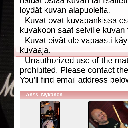
haluat ostaa kuvan tai lisäti
loydät kuvan alapuolelta.
- Kuvat ovat kuvapankissa esi
kuvakoon saat selville kuvan t
- Kuvat eivät ole vapaasti kä
kuvaaja.
- Unauthorized use of the mater
prohibited. Please contact th
You'll find email address belo
Anssi Nykänen