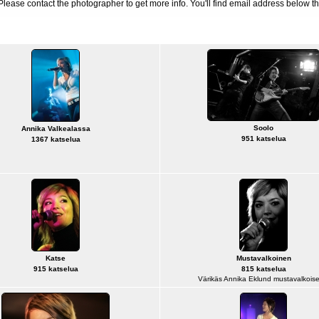
d. Please contact the photographer to get more info. You'll find email address below th
Soolo
Annika Valkealassa
951 katselua
1367 katselua
Katse
Mustavalkoinen
915 katselua
815 katselua
Värikäs Annika Eklund mustavalkoise