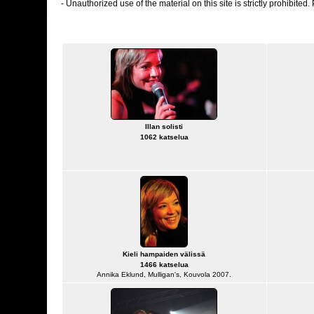
- Unauthorized use of the material on this site is strictly prohibite
Annika Eklund
Illan solisti
1062 katselua
Kieli hampaiden välissä
1466 katselua
Annika Eklund, Mulligan's, Kouvola 2007.