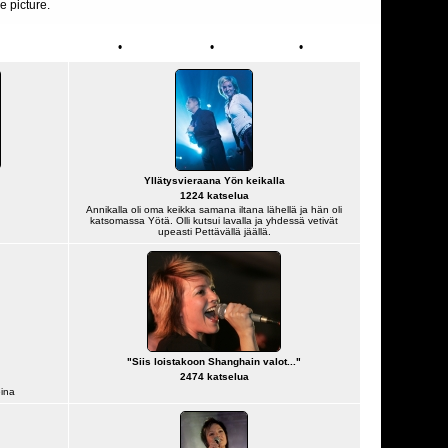
e picture.
•
•
•
Otsikko
Tiedostonimi
Päivämäärä
Sijainti
Yllätysvieraana Yön keikalla
1224 katselua
Annikalla oli oma keikka samana iltana lähellä ja hän oli
katsomassa Yötä. Olli kutsui lavalla ja yhdessä vetivät
upeasti Pettävällä jäällä.
"Siis loistakoon Shanghain valot..."
2474 katselua
ina