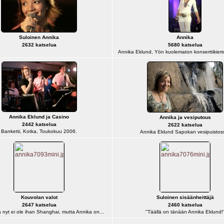
Suloinen Annika
Annika
2632 katselua
5680 katselua
Annika Eklund, Yön kuolematon konserttikiert
Annika Eklund ja Casino
Annika ja vesiputous
2442 katselua
2622 katselua
Banketti, Kotka, Toukokuu 2006.
Annika Eklund Sapokan vesipuistos
Kouvolan valot
Suloinen sisäänheittäjä
2647 katselua
2460 katselua
nyt ei ole ihan Shanghai, mutta Annika on...
"Täällä on tänään Annika Eklund!