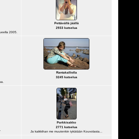
Pettävällä jäällä
2933 katselua
ueella 2005.
Rantakalliolla
3245 katselua
sa.
Parkkisakko
2771 katselua
"
Ja kaikkihan me muutenkin tykätään Kouvolasta...