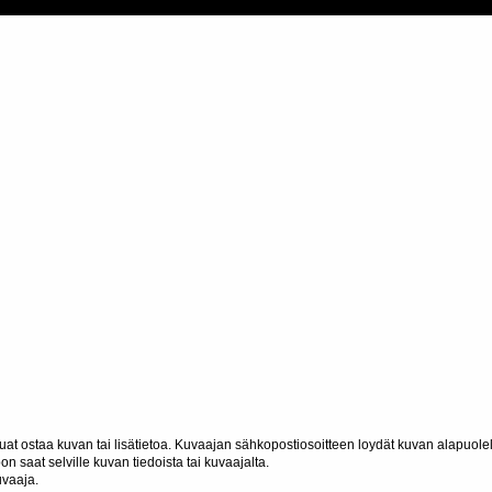
haluat ostaa kuvan tai lisätietoa. Kuvaajan sähkopostiosoitteen loydät kuvan alapuolel
n saat selville kuvan tiedoista tai kuvaajalta.
uvaaja.