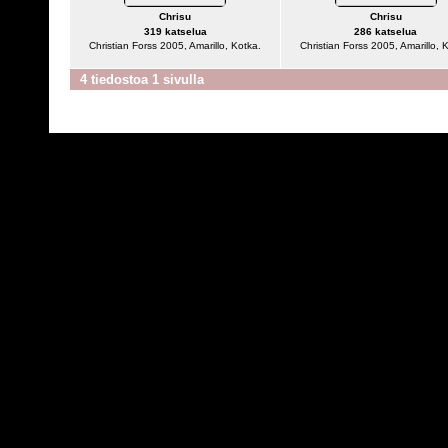
Chrisu
Chrisu
319 katselua
286 katselua
Christian Forss 2005, Amarillo, Kotka.
Christian Forss 2005, Amarillo, 
4 tiedostoa 1 sivulla
Powered by
C