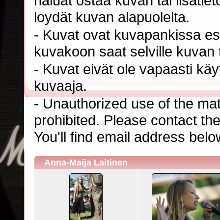
haluat ostaa kuvan tai lisäti
loydät kuvan alapuolelta.
- Kuvat ovat kuvapankissa esi
kuvakoon saat selville kuvan t
- Kuvat eivät ole vapaasti kä
kuvaaja.
- Unauthorized use of the mater
prohibited. Please contact th
You'll find email address belo
Anna-Maija Laitinen