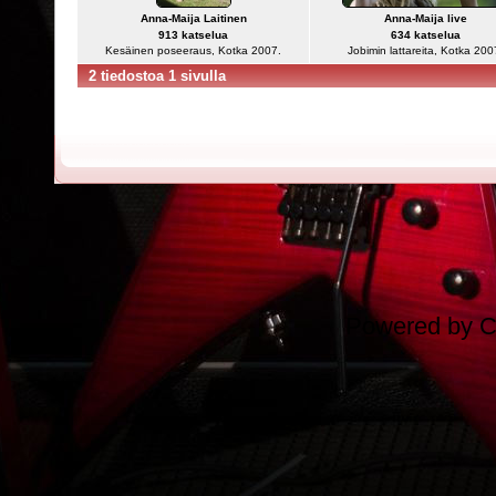
Anna-Maija Laitinen
Anna-Maija live
913 katselua
634 katselua
Kesäinen poseeraus, Kotka 2007.
Jobimin lattareita, Kotka 200
2 tiedostoa 1 sivulla
Powered by
C