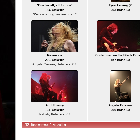
"One for all, all for one"
Tyrant rising (?)
184 katselua
203 katselua
"We are strong, we are one..."
Ravenous
Guitar man on the Black Cru
203 katselua
157 katselua
Angela Gossow, Helsinki 2007.
Arch Enemy
Angela Gossow
161 katselua
200 katselua
Jäähalli, Helsinki 2007.
12 tiedostoa 1 sivulla