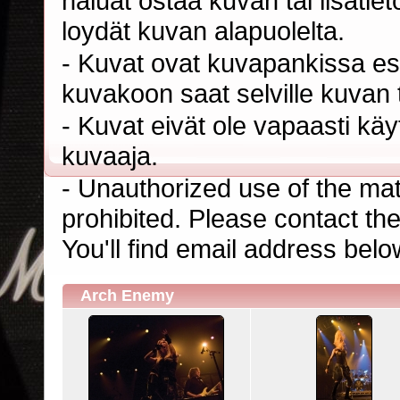
haluat ostaa kuvan tai lisäti
loydät kuvan alapuolelta.
- Kuvat ovat kuvapankissa esi
kuvakoon saat selville kuvan t
- Kuvat eivät ole vapaasti kä
kuvaaja.
- Unauthorized use of the mater
prohibited. Please contact th
You'll find email address belo
Arch Enemy