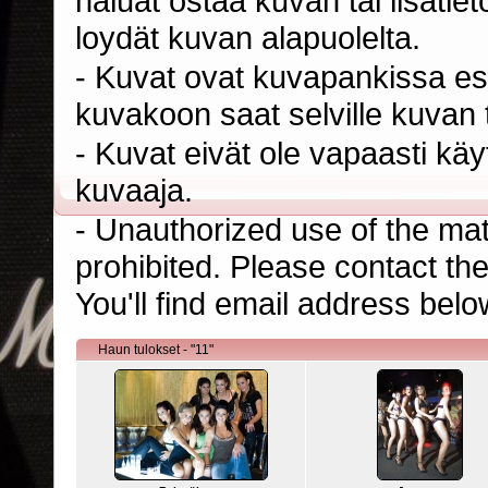
haluat ostaa kuvan tai lisäti
loydät kuvan alapuolelta.
- Kuvat ovat kuvapankissa esi
kuvakoon saat selville kuvan t
- Kuvat eivät ole vapaasti kä
kuvaaja.
- Unauthorized use of the mater
prohibited. Please contact th
You'll find email address belo
Haun tulokset - "11"