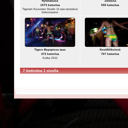
Ryhmäkuva
Jonossa
1073 katselua
550 katselua
Tigersin Kouvolan Studio 11:ssa tanssinut
kokoonpano
Tigers Bepopissa taas
Kesäfiiliksissä
472 katselua
707 katselua
Kotka 2011
7 tiedostoa 1 sivulla