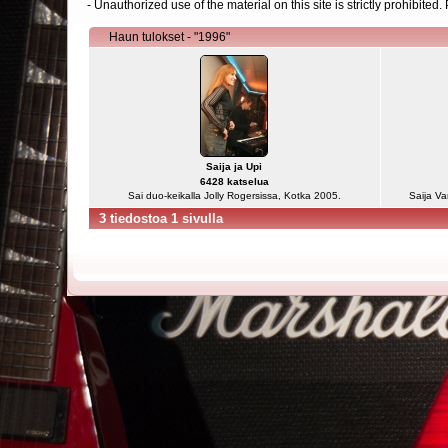
- Unauthorized use of the material on this site is strictly prohibite
Haun tulokset - "1996"
Saija ja Upi
6428 katselua
Sai duo-keikalla Jolly Rogersissa, Kotka 2005.
Saija Va
3 tiedostoa 1 sivulla