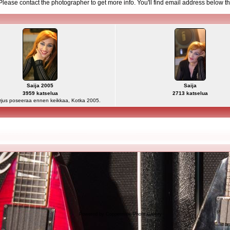
d. Please contact the photographer to get more info. You'll find email address below th
Saija 2005
Saija
3959 katselua
2713 katselua
rjus poseeraa ennen keikkaa, Kotka 2005.
Powered by
Coppermine Photo Gallery