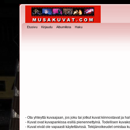
Etusivu
Kirjaudu
Albumilista
Haku
- Ota yhteyttä kuvaajaan, jos joku tai jotkut kuvat kiinnostavat ja 
- Kuvat ovat kuvapankissa esillä pienennettyinä. Todellisen kuvakoo
- Kuvat eivät ole vapaasti käytettävissä. Tekijänoikeudet omistaa k