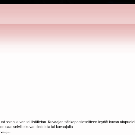
haluat ostaa kuvan tai lisätietoa. Kuvaajan sähkopostiosoitteen loydät kuvan alapuolel
n saat selville kuvan tiedoista tai kuvaajalta.
uvaaja.