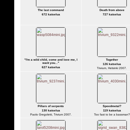
The last command
Death from above
672 katselua
727 katselua
"I'm a wild child, come and love me, I
Together
want you..."
126 katselua
627 katselua
Trivium, Helsinki 2007.
Pillars of serpents
Speedmetal?
130 katselua
119 katselua
Paolo Gregoletti, Trivium 2007.
Too fast to be a bassman?