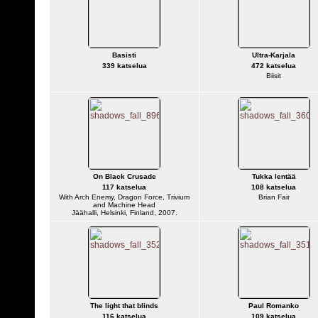
Basisti
Ultra-Karjala
339 katselua
472 katselua
Biisit
On Black Crusade
Tukka lentää
117 katselua
108 katselua
With Arch Enemy, Dragon Force, Trivium
Brian Fair
and Machine Head
Jäähalli, Helsinki, Finland, 2007.
The light that blinds
Paul Romanko
116 katselua
109 katselua