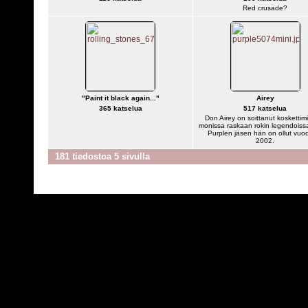
Red crusade?
"Paint it black again..."
Airey
365 katselua
517 katselua
Don Airey on soittanut koskettimi
monissa raskaan rokin legendoiss
Purplen jäsen hän on ollut vuo
2002.
181 tiedostoa 5 sivulla