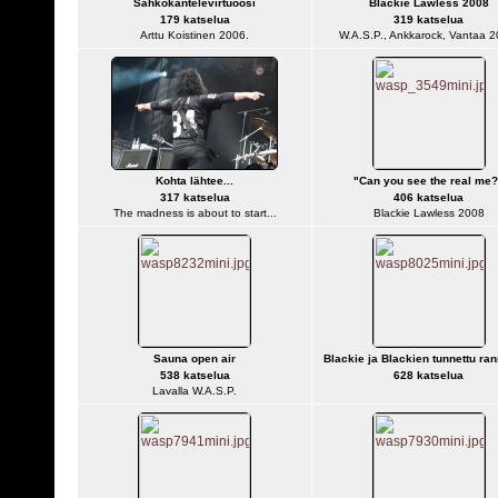
Sähkökantelevirtuoosi
Blackie Lawless 2008
179 katselua
319 katselua
Arttu Koistinen 2006.
W.A.S.P., Ankkarock, Vantaa 2
Kohta lähtee...
"Can you see the real me?
317 katselua
406 katselua
The madness is about to start...
Blackie Lawless 2008
Sauna open air
Blackie ja Blackien tunnettu ra
538 katselua
628 katselua
Lavalla W.A.S.P.