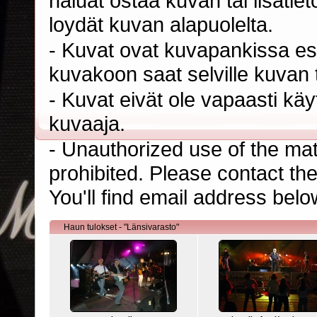
haluat ostaa kuvan tai lisäti
loydät kuvan alapuolelta.
- Kuvat ovat kuvapankissa esi
kuvakoon saat selville kuvan t
- Kuvat eivät ole vapaasti kä
kuvaaja.
- Unauthorized use of the mater
prohibited. Please contact th
You'll find email address belo
Haun tulokset - "Länsivarasto"