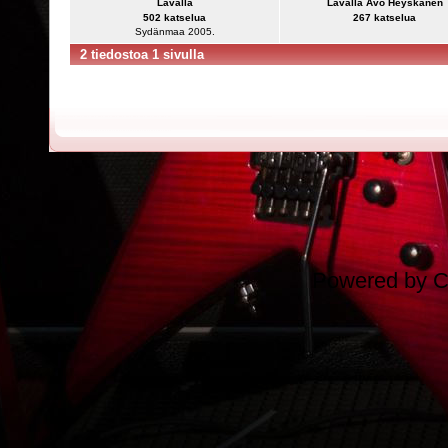
Lavalla
Lavalla Avo Heyskanen
502 katselua
267 katselua
Sydänmaa 2005.
2 tiedostoa 1 sivulla
Powered by
C