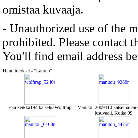
omistaa kuvaaja.
- Unauthorized use of the mat
prohibited. Please contact t
You'll find email address be
Haun tulokset - "Lauren"
Eka keikka
194 katselua
Wolftrap
Manitou 2009
310 katselua
Dark
festivaali, Kotka 09.