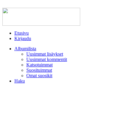
Etusivu
Kirjaudu
Albumilista
Uusimmat lisäykset
Uusimmat kommentit
Katsotuimmat
Suosituimmat
Omat suosikit
Haku