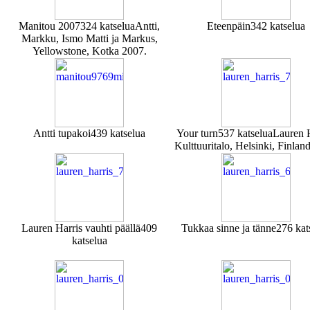
Manitou 2007
324 katselua
Antti,
Eteenpäin
342 katselua
Markku, Ismo Matti ja Markus,
Yellowstone, Kotka 2007.
Antti tupakoi
439 katselua
Your turn
537 katselua
Lauren H
Kulttuuritalo, Helsinki, Finlan
Lauren Harris vauhti päällä
409
Tukkaa sinne ja tänne
276 kat
katselua