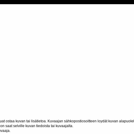
haluat ostaa kuvan tai lisätietoa. Kuvaajan sähkopostiosoitteen loydät kuvan alapuolel
n saat selville kuvan tiedoista tai kuvaajalta.
uvaaja.