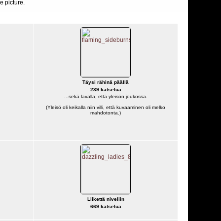
e picture.
Täysi rähinä päällä
239 katselua
...sekä lavalla, että yleisön joukossa.
(Yleisö oli keikalla niin villi, että kuvaaminen oli melko
mahdotonta.)
Liikettä niveliin
669 katselua