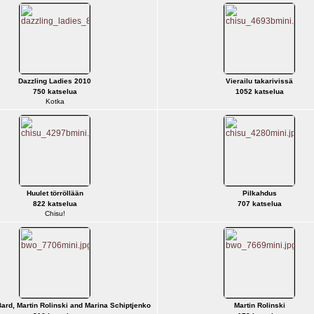
Dazzling Ladies 2010
Vierailu takarivissä
750 katselua
1052 katselua
Kotka
Huulet törröllään
Pilkahdus
822 katselua
707 katselua
Chisu!
ard, Martin Rolinski and Marina Schiptjenko
Martin Rolinski