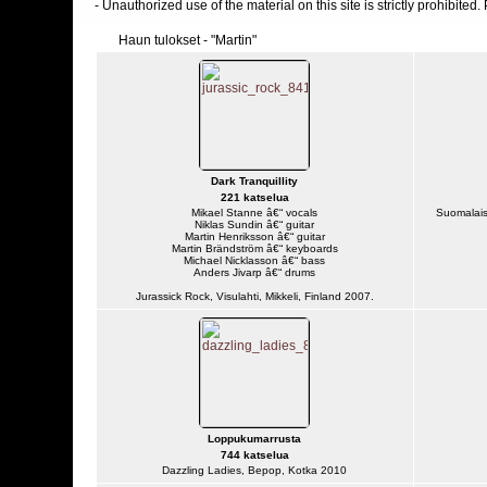
- Unauthorized use of the material on this site is strictly prohibite
Haun tulokset - "Martin"
Dark Tranquillity
221 katselua
Mikael Stanne â€“ vocals
Suomalais
Niklas Sundin â€“ guitar
Martin Henriksson â€“ guitar
Martin Brändström â€“ keyboards
Michael Nicklasson â€“ bass
Anders Jivarp â€“ drums
Jurassick Rock, Visulahti, Mikkeli, Finland 2007.
Loppukumarrusta
744 katselua
Dazzling Ladies, Bepop, Kotka 2010