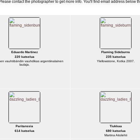
d. Please contact the photographer to get more info. You'll find email address below th
Eduardo Martinez
Flaming Sideburns
220 katselua
235 katselua
en vauhtibändin vauhdikas argentiinalainen
Ylellowstone, Kotka 2007.
laulaja.
Paritanssia
Tiukkaa
614 katselua
680 katselua
Martina Aitolehti