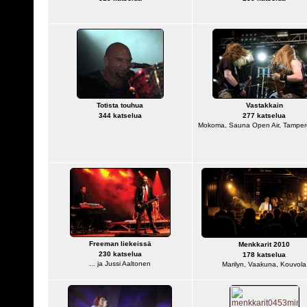
Totista touhua
Vastakkain
344 katselua
277 katselua
Mokoma, Sauna Open Air, Tamper
Freeman liekeissä
Menkkarit 2010
230 katselua
178 katselua
... ja Jussi Aaltonen
Marilyn, Vaakuna, Kouvola