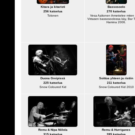
Kitara ja kitaristi
Bassosoolo
256 katselua
270 katselua
Tolonen
Vesa Aaltonen ihmettelee miten
Virtasen bassosoolossa käy, Bar T
Hamina 2006.
Duona Greipissä
Soittoa yhteen ja ristiin
225 katselua
211 katselua
Snow Coloured Kid
Snow Coloured Kid 2010
Remu & Nipa Niilola
Remu & Hurriganes
315 katselua
285 katselua