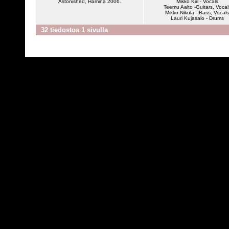
Astonished, Hamina 2006.
Mikko Kiri - Vocals
Teemu Aalto -Guitars, Vocal
Mikko Nikula - Bass, Vocals
Lauri Kujasalo - Drums
32 tiedostoa 1 sivulla
Powered by
C