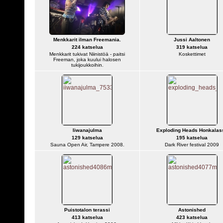
Menkkarit ilman Freemania.
Jussi Aaltonen
224 katselua
319 katselua
Menkkarit tukivat Niinistöä - paitsi
Koskettimet
Freeman, joka kuului halosen
tukijoukkoihin.
Iiwanajulma
Exploding Heads Honkalas
129 katselua
195 katselua
Sauna Open Air, Tampere 2008.
Dark River festival 2009
Puistotalon terassi
Astonished
413 katselua
423 katselua