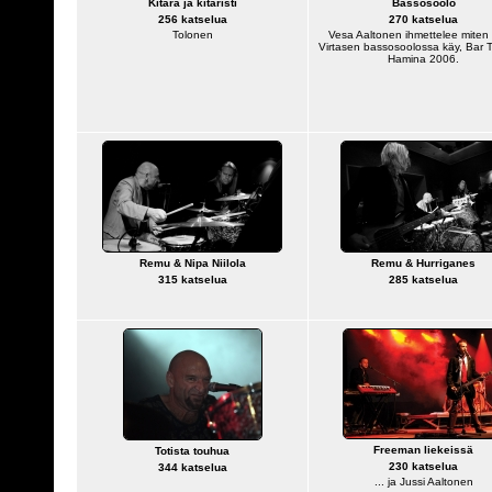
Kitara ja kitaristi
Bassosoolo
256 katselua
270 katselua
Tolonen
Vesa Aaltonen ihmettelee miten
Virtasen bassosoolossa käy, Bar T
Hamina 2006.
Remu & Nipa Niilola
Remu & Hurriganes
315 katselua
285 katselua
Freeman liekeissä
Totista touhua
230 katselua
344 katselua
... ja Jussi Aaltonen