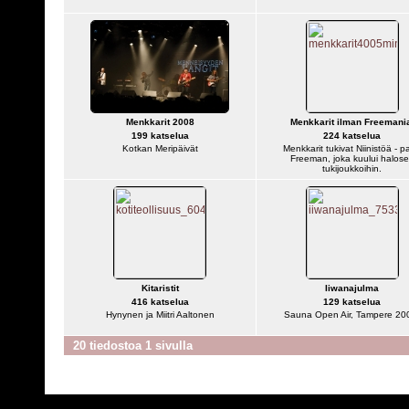
Menkkarit 2008
Menkkarit ilman Freemani
199 katselua
224 katselua
Kotkan Meripäivät
Menkkarit tukivat Niinistöä - pa
Freeman, joka kuului halos
tukijoukkoihin.
Kitaristit
Iiwanajulma
416 katselua
129 katselua
Hynynen ja Miitri Aaltonen
Sauna Open Air, Tampere 20
20 tiedostoa 1 sivulla