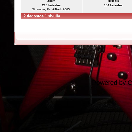
Zoom
HiHeels
210 katselua
194 katselua
Sinamore, ParkkiRock 2005.
2 tiedostoa 1 sivulla
Powered by
C