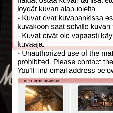
haluat ostaa kuvan tai lisäti
loydät kuvan alapuolelta.
- Kuvat ovat kuvapankissa esi
kuvakoon saat selville kuvan t
- Kuvat eivät ole vapaasti kä
kuvaaja.
- Unauthorized use of the mater
prohibited. Please contact th
You'll find email address belo
Haun tulokset - "adventure"