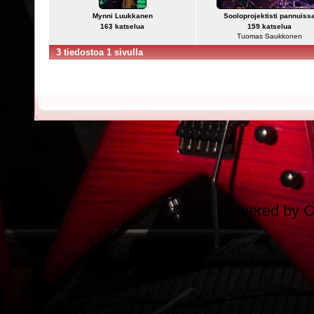
Mynni Luukkanen
Sooloprojektisti pannuiss
163 katselua
159 katselua
Tuomas Saukkonen
3 tiedostoa 1 sivulla
Powered by
C