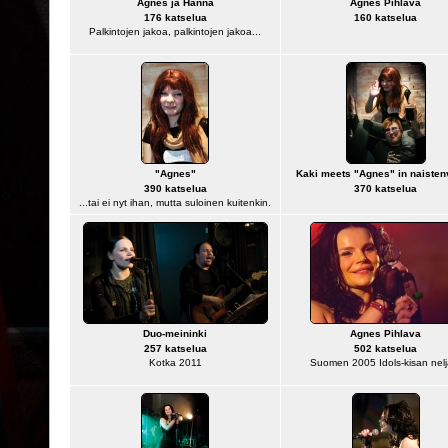
Agnes ja Hanna
Agnes Pihlava
176 katselua
160 katselua
Palkintojen jakoa, palkintojen jakoa...
"Agnes"
Kaki meets "Agnes" in naiste
390 katselua
370 katselua
...tai ei nyt ihan, mutta suloinen kuitenkin.
Duo-meininki
Agnes Pihlava
257 katselua
502 katselua
Kotka 2011
Suomen 2005 Idols-kisan nelj