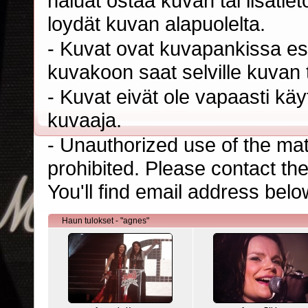
haluat ostaa kuvan tai lisäti
loydät kuvan alapuolelta.
- Kuvat ovat kuvapankissa esi
kuvakoon saat selville kuvan t
- Kuvat eivät ole vapaasti kä
kuvaaja.
- Unauthorized use of the mater
prohibited. Please contact th
You'll find email address belo
Haun tulokset - "agnes"