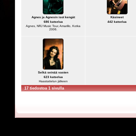
Agnes ja Agnesin isot kengät
Käsineet
686 katselua
442 katselua
Agnes, NRJ Music Tour, Amarillo, Kotka
2006.
Selkä seinää vasten
623 katselua
Haastattelun jälkeen
17 tiedostoa 1 sivulla