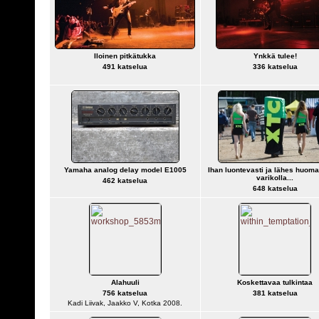
Iloinen pitkätukka
Ynkkä tulee!
491 katselua
336 katselua
Yamaha analog delay model E1005
Ihan luontevasti ja lähes huom
varikolla...
462 katselua
648 katselua
Alahuuli
Koskettavaa tulkintaa
756 katselua
381 katselua
Kadi Liivak, Jaakko V, Kotka 2008.