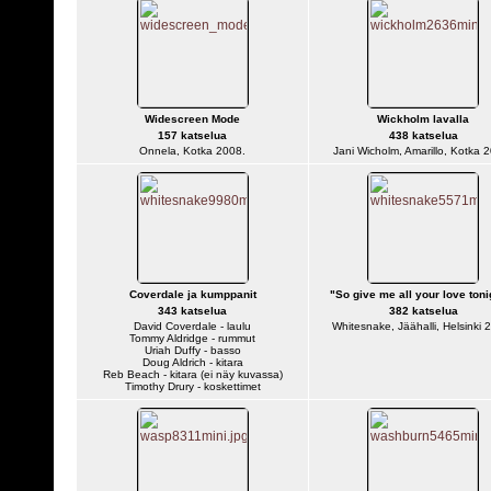
Widescreen Mode
Wickholm lavalla
157 katselua
438 katselua
Onnela, Kotka 2008.
Jani Wicholm, Amarillo, Kotka 
Coverdale ja kumppanit
"So give me all your love tonig
343 katselua
382 katselua
David Coverdale - laulu
Whitesnake, Jäähalli, Helsinki 
Tommy Aldridge - rummut
Uriah Duffy - basso
Doug Aldrich - kitara
Reb Beach - kitara (ei näy kuvassa)
Timothy Drury - koskettimet