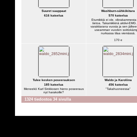
Suuret saappaat
Washburn-sähkökitara
616 katselua
570 katselua
Etumikkiä ei ole, vibrakammesta 
tietoa. Takamikkinä aktiivi-EMG.
varakitarana vuosia ja sen jälkee
useamman vuoden soittokäm
nurkassa tilaa viemässä.
170 e
Tulee kesken poseerauksen
Waldo ja Karoliina
185 katselua
456 katselua
Meneekö Karl Sinkkosen hieno poseeraus
"Takahuoneessa"
nyt harakoille?
1324 tiedostoa 34 sivulla