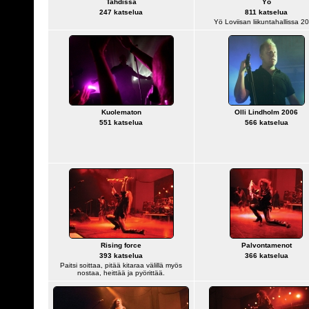
Tahdissa
Yö
247 katselua
811 katselua
Yö Loviisan liikuntahallissa 2
Kuolematon
Olli Lindholm 2006
551 katselua
566 katselua
Rising force
Palvontamenot
393 katselua
366 katselua
Paitsi soittaa, pitää kitaraa välillä myös
nostaa, heittää ja pyörittää.