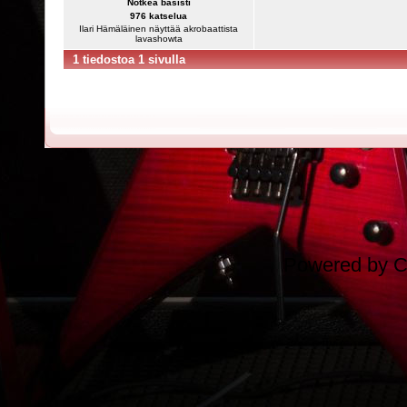
Notkea basisti
976 katselua
Ilari Hämäläinen näyttää akrobaattista
lavashowta
1 tiedostoa 1 sivulla
Powered by
C