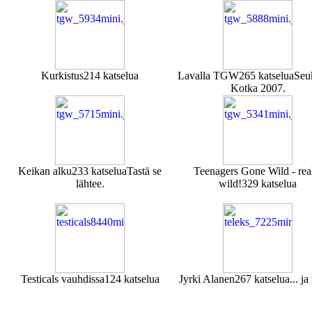
Kurkistus
214 katselua
Lavalla TGW
265 katselua
Seuk
Kotka 2007.
Keikan alku
233 katselua
Tastä se
Teenagers Gone Wild - rea
lähtee.
wild!
329 katselua
Testicals vauhdissa
124 katselua
Jyrki Alanen
267 katselua
... ja