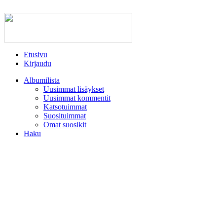
Etusivu
Kirjaudu
Albumilista
Uusimmat lisäykset
Uusimmat kommentit
Katsotuimmat
Suosituimmat
Omat suosikit
Haku