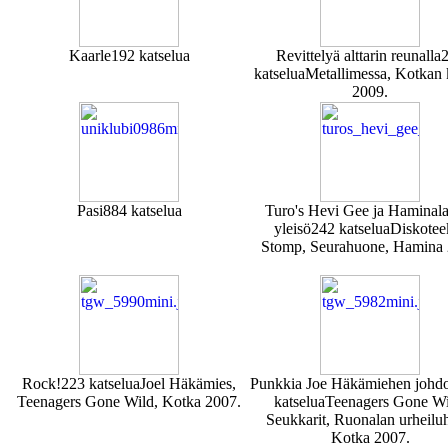
Kaarle
192 katselua
Revittelyä alttarin reunalla
katselua
Metallimessa, Kotkan 
2009.
Pasi
884 katselua
Turo's Hevi Gee ja Haminal
yleisö
242 katselua
Diskotee
Stomp, Seurahuone, Hamina
Rock!
223 katselua
Joel Häkämies,
Punkkia Joe Häkämiehen johdo
Teenagers Gone Wild, Kotka 2007.
katselua
Teenagers Gone Wi
Seukkarit, Ruonalan urheiluh
Kotka 2007.