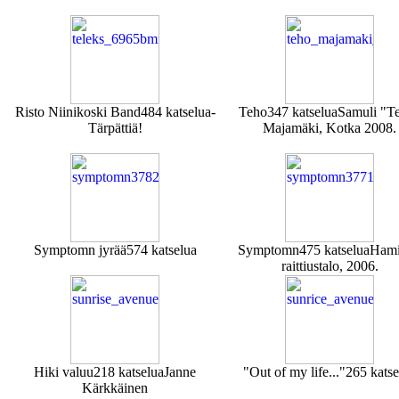
Risto Niinikoski Band
484 katselua
-
Teho
347 katselua
Samuli "T
Tärpättiä!
Majamäki, Kotka 2008.
Symptomn jyrää
574 katselua
Symptomn
475 katselua
Ham
raittiustalo, 2006.
Hiki valuu
218 katselua
Janne
"Out of my life..."
265 katse
Kärkkäinen