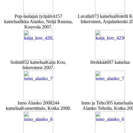
Pop-laulajan työpäivä
157
Lavalla
973 katselua
Hotelli K
katselua
Ilkka Alanko, Neljä Ruusua,
Inkeroinen, Anjalankoski 2
Kouvola 2007.
Solisti
852 katselua
Kaija Koo,
Herkkää
697 katselua
Inkeroinen 2007.
Ismo Alanko 2008
244
Ismo ja Teho
305 katselua
I
katselua
Konserttitalo, Kotka 2008.
Alanko Teholla, Kotka 20