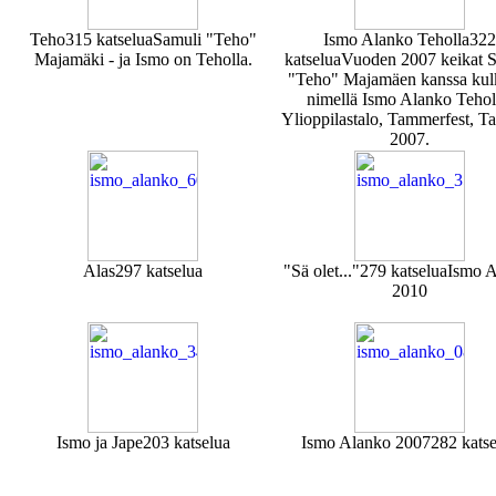
Teho
315 katselua
Samuli "Teho"
Ismo Alanko Teholla
322
Majamäki - ja Ismo on Teholla.
katselua
Vuoden 2007 keikat 
"Teho" Majamäen kanssa kul
nimellä Ismo Alanko Tehol
Ylioppilastalo, Tammerfest, T
2007.
Alas
297 katselua
"Sä olet..."
279 katselua
Ismo A
2010
Ismo ja Jape
203 katselua
Ismo Alanko 2007
282 kats