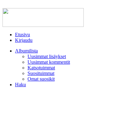
Etusivu
Kirjaudu
Albumilista
Uusimmat lisäykset
Uusimmat kommentit
Katsotuimmat
Suosituimmat
Omat suosikit
Haku