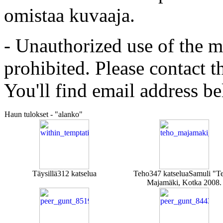
omistaa kuvaaja.
- Unauthorized use of the mat
prohibited. Please contact t
You'll find email address be
Haun tulokset - "alanko"
Täysillä
312 katselua
Teho
347 katselua
Samuli "T
Majamäki, Kotka 2008.