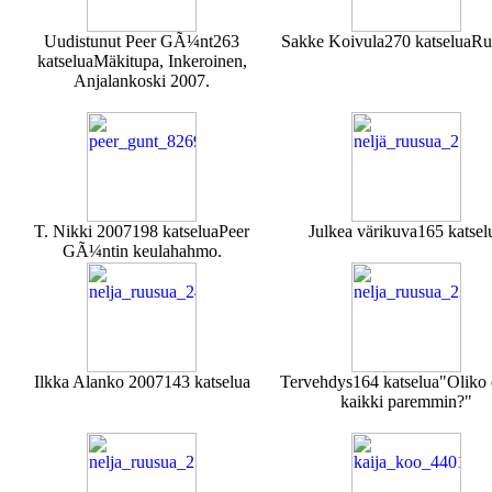
Uudistunut Peer GÃ¼nt
263
Sakke Koivula
270 katselua
Ru
katselua
Mäkitupa, Inkeroinen,
Anjalankoski 2007.
T. Nikki 2007
198 katselua
Peer
Julkea värikuva
165 katsel
GÃ¼ntin keulahahmo.
Ilkka Alanko 2007
143 katselua
Tervehdys
164 katselua
"Oliko
kaikki paremmin?"