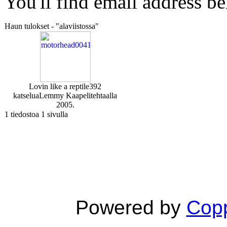
You'll find email address be
Haun tulokset - "alaviistossa"
Lovin like a reptile
392
katselua
Lemmy Kaapelitehtaalla
2005.
1 tiedostoa 1 sivulla
Powered by
Copp